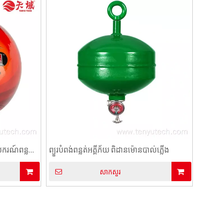
ករណ៍ពន្លត់
ព្យួរបំពង់ពន្លត់អគ្គីភ័យ ពិដានម៉ោនបាល់ភ្លើង
សាកសួរ