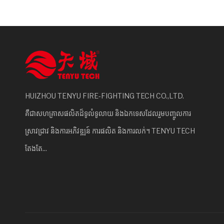
HUIZHOU TENYU FIRE-FIGHTING TECH CO.,LTD.
គឺជាសហគ្រាសផលិតដ៏ទូលំទូលាយ និងឯកទេសដែលរួមបញ្ចូលការ
ស្រាវជ្រាវ និងការអភិវឌ្ឍន៍ ការផលិត និងការលក់។ TENYU TECH
តែងតែ...