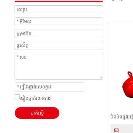
ដាក់ស្នើ
បំពង់ពន្លត់អ
ផ្ទះបាយត្រូ