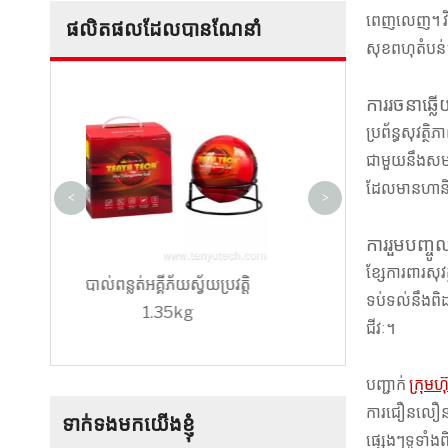
ពេញលេញ។ វិធី
ផលិតផលដែលបានណែនាំ
សុខពហុតំបន់
អ្នកផ្គត់ផ្គង់រោងចក្
ការរចនាឆ្លើ
អគ្គីភ័យដោយស្វ័យ
ប្រព័ន្ធសុវត្
ជាមួយនឹងសមត
ដែលមានហានិភ
<
>
ការរួមបញ្ចូល
ខ្សែការពារសុ
វ័យប្រវត្តិ
ឧបករណ៍ពន្លត់អគ្គីភ័យដោយ
ទប់ទល់នឹងពិដ
ស្វ័យប្រវត្តិ TY-0300
ជីវៈ។
បញ្ជាក់
ក្រុមហ
ការជឿនលឿនជាបន
ទាក់ទងមកយើងខ្ញុំ
ផ្សេងៗទូទាំ