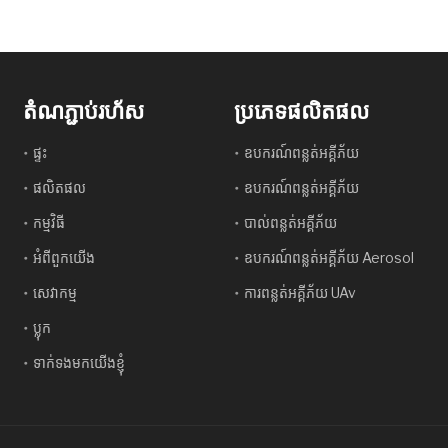
តំណភ្ជាប់រហ័ស
ប្រភេទផលិតផល
ផ្ទះ
ឧបករណ៍ពន្លត់អគ្គីភ័យ
ផលិតផល
ឧបករណ៍ពន្លត់អគ្គីភ័យ
កម្មវិធី
បាល់ពន្លត់អគ្គីភ័យ
អំពីពួកយើង
ឧបករណ៍ពន្លត់អគ្គីភ័យ Aerosol
សេវាកម្ម
ការពន្លត់អគ្គីភ័យ UAv
ប្លុក
ទាក់ទងមកយើងខ្ញុំ