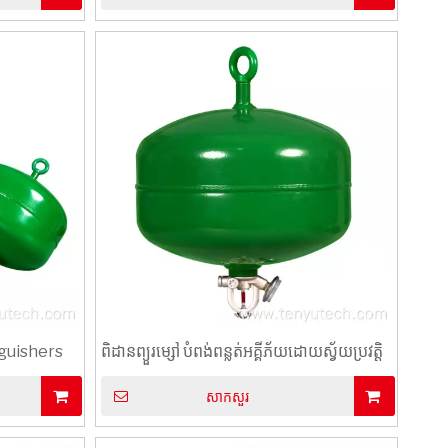
guishers
ពិដានព្យួរម្សៅ បំពង់ពន្លត់អគ្គីភ័យដោយស្វ័យប្រវត្តិ
សាកសួរ