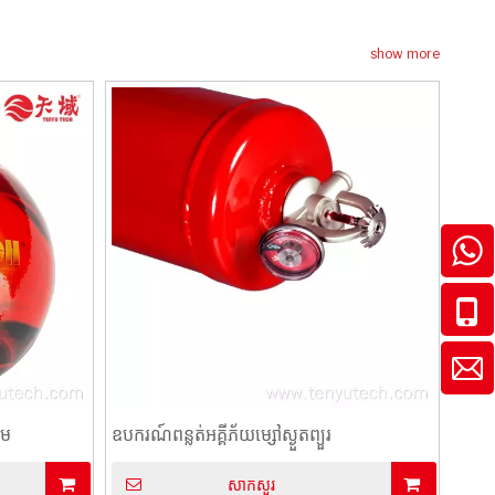
show more
ាម
ឧបករណ៍ពន្លត់អគ្គីភ័យម្សៅស្ងួតព្យួរ
សាកសួរ