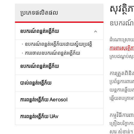
សុវត្ថ
ប្រភេទផលិតផល
ឧបករណ៍សុ
ឧបករណ៍ពន្លត់អគ្គីភ័យ
ដំណោះស្រាយការ
ឧបករណ៍ពន្លត់អគ្គីភ័យដោយស្វ័យប្រវត្តិ
ការពារសុវត្ថិ
ការចោលឧបករណ៍ពន្លត់អគ្គីភ័យ
គ្របដណ្តប់សុ
ឧបករណ៍ពន្លត់អគ្គីភ័យ
ការត្រួតពិនិត
ប្រព័ន្ធការពា
បាល់ពន្លត់អគ្គីភ័យ
យន្តការឆ្លើយត
ឆ្លើយតបគ្រាអ
ការពន្លត់អគ្គីភ័យ Aerosol
កម្មវិធីការព
ការពន្លត់អគ្គីភ័យ UAv
គ្រឿងបរិក្ខា
សារៈសំខាន់។ 