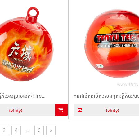
គ្គីភ័យសម្រាប់លក់/Fire
ការផលិតផលិតផលពន្លត់អគ្គីភ័យ/ឧប
her Ball 0.6kg
អគ្គីភ័យ 1.2kg Fire Ball
សាកសួរ
សាកសួរ
3
4
...
6
»