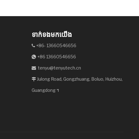
ទាក់ទងមកយើង
+86- 13660546656

+86 13660546656

tenyu@tenyutech.cn

Julong Road, Gongzhuang, Boluo, Huizhou,

Guangdong ។