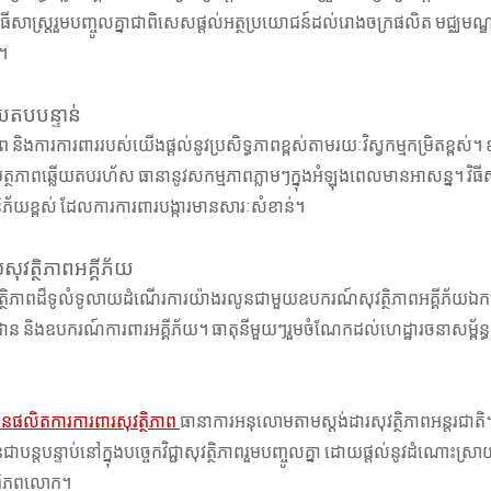
សាស្រ្តរួមបញ្ចូលគ្នាជាពិសេសផ្តល់អត្ថប្រយោជន៍ដល់រោងចក្រផលិត មជ្ឈមណ្ឌ
។
រ បាល់ពន្លត់
TY01-1350B 1.35kg ABC
ឧបក�
យតបបន្ទាន់
ប្រវត្តិ
Dry Powder គ្រាប់បាល់ពន្លត់
ថិភាព និងការការពាររបស់យើងផ្តល់នូវប្រសិទ្ធភាពខ្ពស់តាមរយៈវិស្វកម្មកម្រិតខ្
អគ្គីភ័យដោយស្វ័យប្រវត្តិ
្ថភាពឆ្លើយតបរហ័ស ធានានូវសកម្មភាពភ្លាមៗក្នុងអំឡុងពេលមានអាសន្ន។ វិធី
័យខ្ពស់ ដែលការការពារបង្ការមានសារៈសំខាន់។
សុវត្ថិភាពអគ្គីភ័យ
វត្ថិភាពដ៏ទូលំទូលាយដំណើរការយ៉ាងរលូនជាមួយឧបករណ៍សុវត្ថិភាពអគ្គីភ័យឯកទេស
ាន និងឧបករណ៍ការពារអគ្គីភ័យ។ ធាតុនីមួយៗរួមចំណែកដល់ហេដ្ឋារចនាសម្ព័ន្ធសុវ
៊ុនផលិតការការពារសុវត្ថិភាព
ធានាការអនុលោមតាមស្តង់ដារសុវត្ថិភាពអន្តរជាតិ។ 
្តបន្ទាប់នៅក្នុងបច្ចេកវិជ្ជាសុវត្ថិភាពរួមបញ្ចូលគ្នា ដោយផ្តល់នូវដំណោះស្រ
ងពិភពលោក។