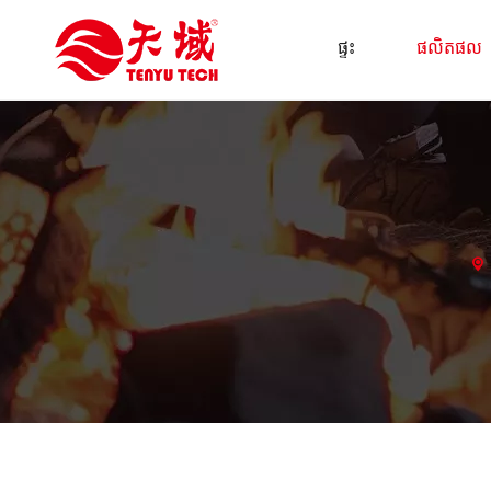
ផ្ទះ
ផលិតផល