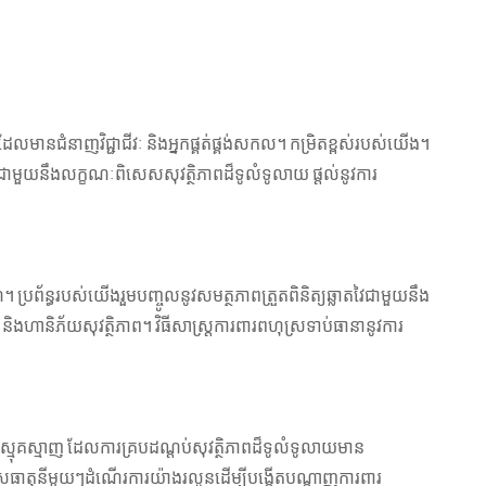
ដែលមានជំនាញវិជ្ជាជីវៈ និងអ្នកផ្គត់ផ្គង់សកល។ កម្រិតខ្ពស់របស់យើង។
រឌិតជាមួយនឹងលក្ខណៈពិសេសសុវត្ថិភាពដ៏ទូលំទូលាយ ផ្តល់នូវការ
ណ៍។ ប្រព័ន្ធរបស់យើងរួមបញ្ចូលនូវសមត្ថភាពត្រួតពិនិត្យឆ្លាតវៃជាមួយនឹង
 និងហានិភ័យសុវត្ថិភាព។ វិធីសាស្រ្តការពារពហុស្រទាប់ធានានូវការ
។
្មស្មុគស្មាញ ដែលការគ្របដណ្តប់សុវត្ថិភាពដ៏ទូលំទូលាយមាន
់ សមាសធាតុនីមួយៗដំណើរការយ៉ាងរលូនដើម្បីបង្កើតបណ្តាញការពារ