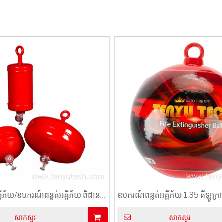
គ្គីភ័យ/ឧបករណ៍ពន្លត់អគ្គីភ័យ ពិដាន
ឧបករណ៍ពន្លត់អគ្គីភ័យ 1.35 គីឡូក្រ
វបានម៉ោន
សាកសួរ
សាកសួរ