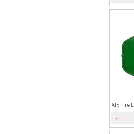
Afo Fire E
Mounted B