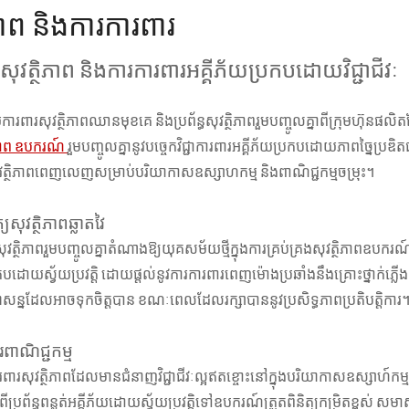
ិភាព និងការការពារ
វត្ថិភាព និងការការពារអគ្គីភ័យប្រកបដោយវិជ្ជាជីវៈ
ពារសុវត្ថិភាពឈានមុខគេ និងប្រព័ន្ធសុវត្ថិភាពរួមបញ្ចូលគ្នាពីក្រុមហ៊ុនផលិត
ភាព
ឧបករណ៍
រួមបញ្ចូលគ្នានូវបច្ចេកវិជ្ជាការពារអគ្គីភ័យប្រកបដោយភាពច្នៃប្
វត្ថិភាពពេញលេញសម្រាប់បរិយាកាសឧស្សាហកម្ម និងពាណិជ្ជកម្មចម្រុះ។
្យសុវត្ថិភាពឆ្លាតវៃ
រសុវត្ថិភាពរួមបញ្ចូលគ្នាតំណាងឱ្យយុគសម័យថ្មីក្នុងការគ្រប់គ្រងសុវត្ថិភាពឧបករ
បដោយស្វ័យប្រវត្តិ ដោយផ្តល់នូវការការពារពេញម៉ោងប្រឆាំងនឹងគ្រោះថ្នាក់ភ្លើង
ាសន្នដែលអាចទុកចិត្តបាន ខណៈពេលដែលរក្សាបាននូវប្រសិទ្ធភាពប្រតិបត្តិការ
ារពាណិជ្ជកម្ម
ការពារសុវត្ថិភាពដែលមានជំនាញវិជ្ជាជីវៈល្អឥតខ្ចោះនៅក្នុងបរិយាកាសឧស្សាហ៍កម
ពីប្រព័ន្ធពន្លត់អគ្គីភ័យដោយស្វ័យប្រវត្តិទៅឧបករណ៍ត្រួតពិនិត្យកម្រិតខ្ពស