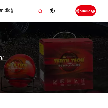
កយើងខ្ញុំ
ធ្វើការសាកសួរ
ារ