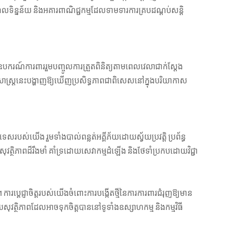
លទិន្នន័យ និងអគារពាណិជ្ជកម្មដែលទាមទារការគ្របដណ្តប់សន្តិ
រោងចក្របាល់ពន្លត់អគ្គីភ័យរហ័ស
អ្នកជំនាញបានណែនាំ ប
សុវត្ថិភាព និងអាចទុកចិត្តបាន។
ពន្លត់អគ្គីភ័
ពស់។ ឧបករណ៍ការពាររួមបញ្ចូលការត្រួតពិនិត្យតាមពេលវេលាជាក់ស្តែង
សាស្រ្តនេះបង្ហាញឱ្យឃើញប្រសិទ្ធភាពជាពិសេសនៅក្នុងបរិយាកាស
របស់យើង រួមទាំងបាល់ពន្លត់អគ្គីភ័យដោយស្វ័យប្រវត្តិ ប្រព័ន្ធ
ត្ថិភាពដ៏រឹងមាំ គាំទ្រដោយសេវាកម្មដំឡើង និងថែទាំប្រកបដោយវិជ្ជា
ការប្តេជ្ញាចិត្តរបស់យើងចំពោះការបង្កើតថ្មីនៃការការពារជំរុញឱ្យមាន
ាយសុវត្ថិភាពដែលអាចទុកចិត្តបាននៅទូទាំងឧស្សាហកម្ម និងកម្មវិធី