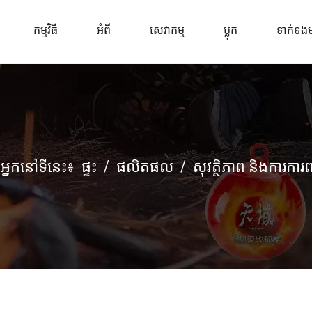
កម្មវិធី
អំពី
សេវាកម្ម
ប្លុក
ទាក់ទងម
អ្នកនៅទីនេះ៖
ផ្ទះ
/
ផលិតផល
/
សុវត្ថិភាព និងការការព