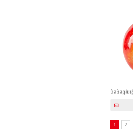
បំពង់ពន្លត់អ
Extinguis
1
2