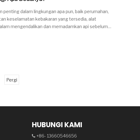
penting dalam lingkungan apa pun, baik perumahan,
latan keselamatan kebakaran yang tersedia, alat
dalam mengendalikan dan memadamkan api sebelum
m digunakan
Pergi
HUBUNGI KAMI
+86- 13660546656
