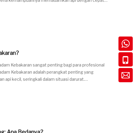
 karena kemampuannya memadamkan api dengan cepat
nusia
akaran?
dam Kebakaran sangat penting bagi para profesional
madam Kebakaran adalah perangkat penting yang
i kecil, seringkali dalam situasi darurat.
 lama, khusus
ng: Apa Bedanya?