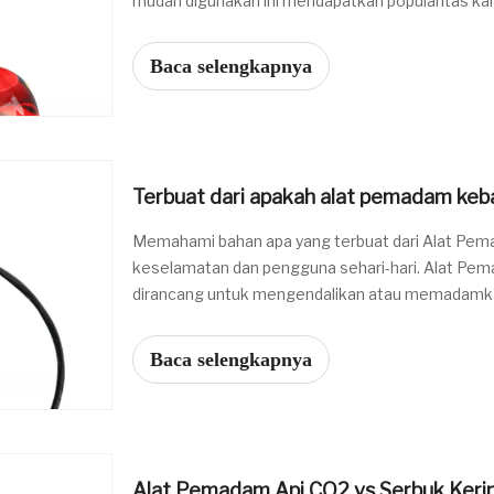
mudah digunakan ini mendapatkan popularitas
dan efisien tanpa memerlukan campur tangan ma
Baca selengkapnya
Terbuat dari apakah alat pemadam keb
Memahami bahan apa yang terbuat dari Alat Pema
keselamatan dan pengguna sehari-hari. Alat Pe
dirancang untuk mengendalikan atau memadamkan ap
Konstruksinya melibatkan kombinasi bahan tahan
Baca selengkapnya
Alat Pemadam Api CO2 vs Serbuk Keri