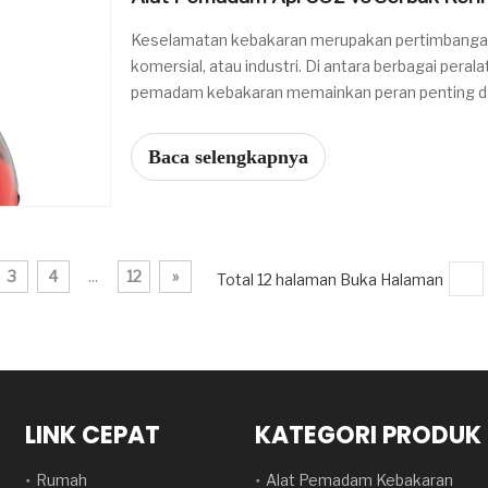
Keselamatan kebakaran merupakan pertimbangan 
komersial, atau industri. Di antara berbagai pera
pemadam kebakaran memainkan peran penting 
menjadi lebih besar. Dua jenis fi yang paling umu
Baca selengkapnya
3
4
...
12
»
Total 12 halaman Buka Halaman
LINK CEPAT
KATEGORI PRODUK
Rumah
Alat Pemadam Kebakaran