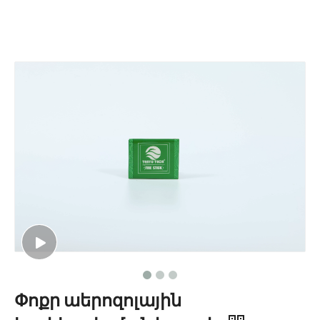
Փոքր աերոզոլային