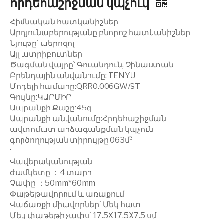
հրդեհաշիջման կպչուկ
Հիմնական հատկանիշներ
Արդյունաբերությանը բնորոշ հատկանիշներ
Նյութը՝ աերոզոլ
Այլ ատրիբուտներ
Ծագման վայրը՝ Գուանդուն, Չինաստան
Բրենդային անվանումը: TENYU
Մոդելի համարը:QRR0.006GW/ST
Գույնը:ԿԱՐՄԻՐ
Ապրանքի Քաշը:45գ
Ապրանքի անվանումը:Հրդեհաշիջման
ավտոմատ արձագանքման կպչուն
գործողության տիրույթը 063մ³
:
Վավերականության
ժամկետը ：4 տարի
Չափը ：50mm*60mm
Փաթեթավորում և առաքում
Վաճառքի միավորներ՝ Մեկ հատ
Մեկ փաթեթի չափս՝ 17.5X17.5X7.5 սմ