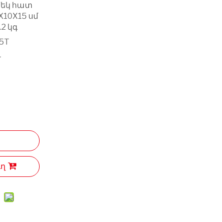
Մեկ հատ
X10X15 սմ
2 կգ
05T
Ւ
ւղ