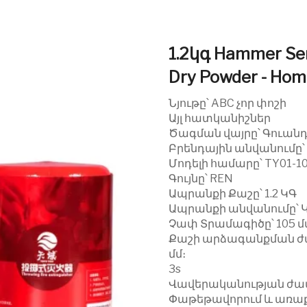
1.2կգ Hammer Sem
Dry Powder - Home
Նյութը՝ ABC չոր փոշի
Այլ հատկանիշներ
Ծագման վայրը՝ Գուան
Բրենդային անվանումը՝
Մոդելի համարը՝ TY01-1
Գույնը՝ REN
Ապրանքի Քաշը՝ 1.2 ԿԳ
Ապրանքի անվանումը՝ 
Չափ Տրամագիծը՝ 105 մմ,
Քաշի արձագանքման ժ
մմ։
3s
Վավերականության ժամ
Փաթեթավորում և առա