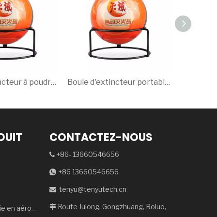
Boule d'extincteur à poudre sèche ABC haute efficacité de 1,3 kg - Portable et polyvalent, parfait pour la sécurité de la maison et du bureau
Boule d'extincteur portable de 1,2 kg chargée de poudre chimique sèche ABC à 90 % pour éteindre rapidement les incendies.
DUIT
CONTACTEZ-NOUS
+86- 13660546656

+86 13660546656

tenyu@tenyutech.cn

Route Julong, Gongzhuang, Boluo,
Dispositif d'extinction d'incendie en aérosol
