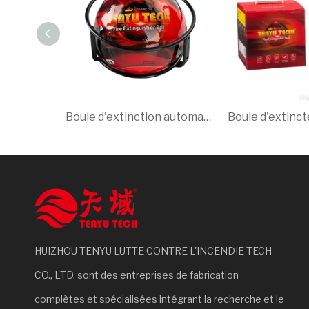
Boule d'extinction automatique de 4 kg, extincteur à poudre à séchage rapide, essentiel pour la sécurité
HUIZHOU TENYU LUTTE CONTRE L'INCENDIE TECH
CO., LTD. sont des entreprises de fabrication
complètes et spécialisées intégrant la recherche et le