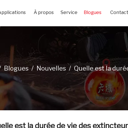
Applications
À propos
Service
Blogues
Contac
/
Blogues
/
Nouvelles
/
Quelle est la duré
elle est la durée de vie des extincteur