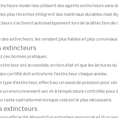
tincteurs modernes utilisent des agents extincteurs sans 
 les plus récentes intègrent des matériaux durables mais lég
cteurs s'activent automatiquement lors de la détection de 
des extincteurs, les rendant plus fiables et plus conviviaux
s extincteurs
ez ces bonnes pratiques :
xtincteur est accessible, en bon état et que les lectures d
ien certifié doit entretenir l'extincteur chaque année.
le type d'extincteur, effectuez un essai de pression pour vérif
ns un environnement sec et à température contrôlée pour é
r reste opérationnel lorsque cela est le plus nécessaire.
s extincteurs
is son efficacité dépend d'un entretien approprié et d'un r