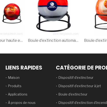
Boule d'extincteur haute efficacité de 2,8 kg - Solution de sécurité incendie miniature et portable
Boule d'extinction automatique intelligente pour maisons, bureaux et entrepôts 2,0 kg de mousse de poudre sèche rouge CE ISO9001 Ty01-2000b Tenyu
LIENS RAPIDES
CATÉGORIE DE PRO
Maison
Dispositif d'extincteur
Produits
Dispositif d'extincteur à jet
Applications
Boule d'extincteur
À propos de nous