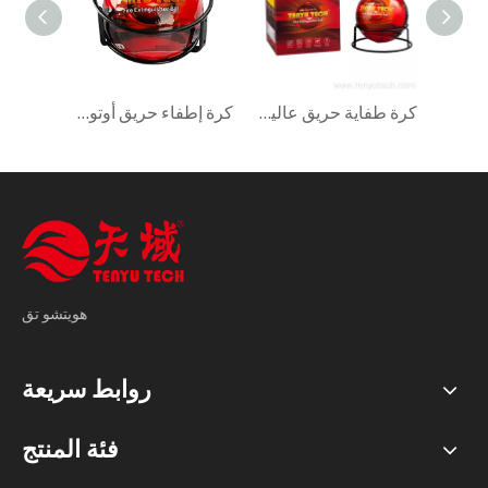
كرة إطفاء تلقائية ذكية للمنازل والمكاتب والمستودعات 2.0 كجم رغوة مسحوق أحمر جاف CE ISO9001 Ty01-2000b Tenyu
كرة طفاية حريق عالية الكفاءة بوزن 2.8 كجم - حل صغير ومحمول للسلامة من الحرائق
كرة إطفاء حريق أوتوماتيكية بوزن 4 كجم، طفاية مسحوق سريعة الجفاف، ضرورية للسلامة
هويتشو تق
روابط سريعة
فئة المنتج