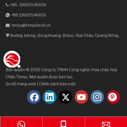
+86- 13660546656

+86 13660546656

tenyu@tenyutech.cn

Đường Julong, Gongzhuang, Boluo, Huệ Châu, Quảng Đông.

Bản quyền ©️
2026
Công ty TNHH Công nghệ chữa cháy Huệ
Châu Tenyu. Mọi quyền được bảo lưu.
Sơ đồ trang web
|
Chính sách bảo mật