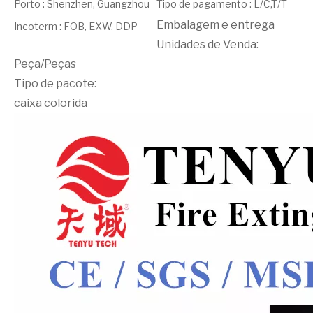
Porto
:
Shenzhen, Guangzhou
Tipo de pagamento
:
L/C,T/T
Embalagem e entrega
Incoterm
:
FOB, EXW, DDP
Unidades de Venda:
Peça/Peças
Tipo de pacote:
caixa colorida