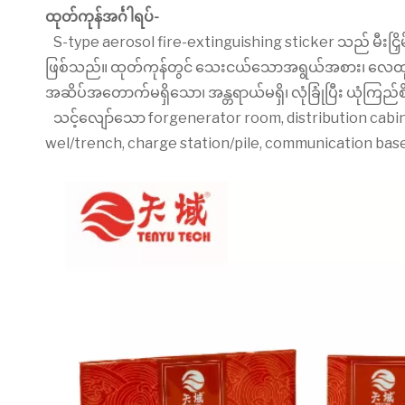
ထုတ်ကုန်အင်္ဂါရပ်-
S-type aerosol fire-extinguishing sticker သည် မီးငြှိမ
ဖြစ်သည်။ ထုတ်ကုန်တွင် သေးငယ်သောအရွယ်အစား၊ လေထုဖိအားသိ
အဆိပ်အတောက်မရှိသော၊ အန္တရာယ်မရှိ၊ လုံခြုံပြီး ယုံ
သင့်လျော်သော forgenerator room, distribution cabin
wel/trench, charge station/pile, communication base