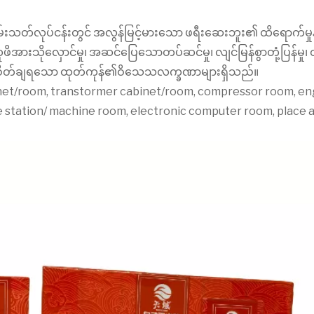
်းသတ်လုပ်ငန်းတွင် အလွန်မြင့်မားသော ဖရီးဆေးဘူး၏ ထိရောက်မှုနှင့
ုလှောင်မှု၊ အဆင်ပြေသောတပ်ဆင်မှု၊ လျင်မြန်စွာတုံ့ပြန်မှု၊ ထိရေ
ကြည်စိတ်ချရသော ထုတ်ကုန်၏ဝိသေသလက္ခဏာများရှိသည်။
et/room, transtormer cabinet/room, compressor room, engi
 station/ machine room, electronic computer room, place a