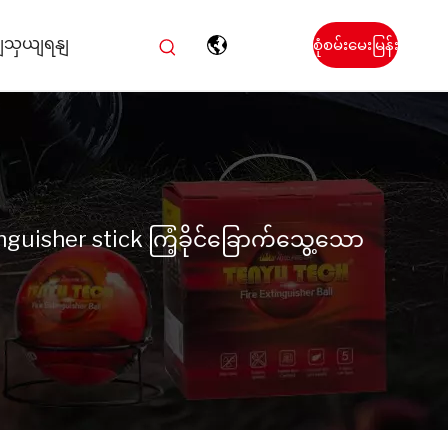
ကျသှယျရနျ
စုံစမ်းမေးမြန်း
မှုတစ်ခု
ပြုလုပ်ပါ။
nguisher stick ကြံ့ခိုင်ခြောက်သွေ့သော