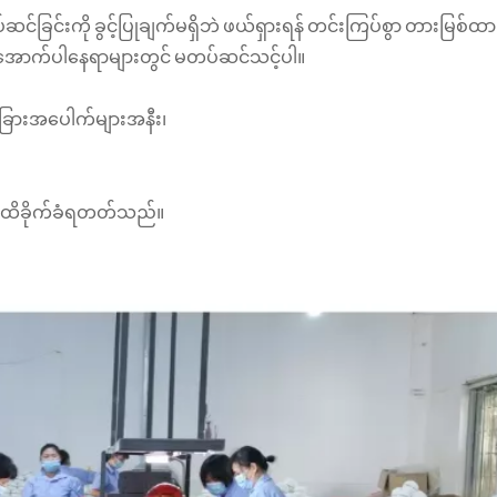
်ခြင်းကို ခွင့်ပြုချက်မရှိဘဲ ဖယ်ရှားရန် တင်းကြပ်စွာ တားမြစ်ထားပြ
ို အောက်ပါနေရာများတွင် မတပ်ဆင်သင့်ပါ။
အခြားအပေါက်များအနီး၊
ြာခဏ ထိခိုက်ခံရတတ်သည်။