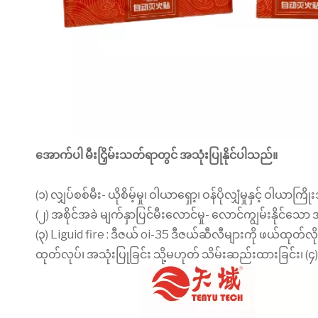
အောက်ပါ မီးငြှိမ်းသတ်ရာတွင် အသုံးပြုနိုင်ပါသည်။
(၁) လျှပ်စစ်မီး- ယိုစိမ့်မှု၊ ဝါယာရှော့၊ ဝန်ပိုလျှံမှုနှင့် ဝါ
(၂) အစိုင်အခဲ မျက်နှာပြင်မီးလောင်မှု- လောင်ကျွမ်းနိုင်သေ
(၃) Liguid fire : ဒီဇယ် oi-35 ဒီဇယ်ဆီလီများကို ဖယ်ထုတ်လ
ထုတ်လုပ်၊ အသုံးပြုခြင်း သို့မဟုတ် သိမ်းဆည်းထားခြင်း၊ (၄)