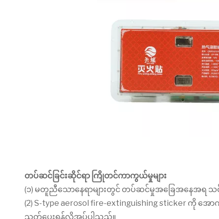
တပ်ဆင်ခြင်းဆိုင်ရာ ကြိုတင်ကာကွယ်မှုများ
(၁) မတူညီသောနေရာများတွင် တပ်ဆင်မှုအခြေအနေအရ သင့်လ
(2) S-type aerosol fire-extinguishing sticker ကို အ
သုတ်ပေးရန်လိုအပ်ပါသည်။