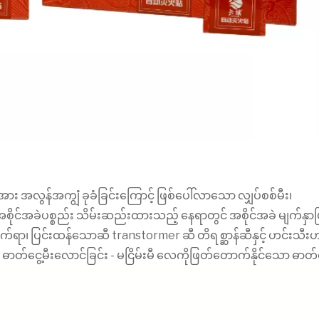
ယာကြိုးအား အလွန်အကျွံ ခုခံခြင်းကြောင့် ဖြစ်ပေါ်လာသော လျှပ်စစ်မီး၊
ာ အစိုင်အခဲပစ္စည်း သိမ်းဆည်းထားသည့် နေရာတွင် အစိုင်အခဲ မျက်နှာပြ
ိုက်ရာ၊ ပြင်းထန်သောဆီ transtormer ဆီ တိရစ္ဆာန်ဆီနှင့် ဟင်းသီးဟင
 ဓာတ်ငွေ့မီးလောင်ခြင်း - မငြိမ်းမီ လေကိုဖြတ်တောက်နိုင်သော ဓာတ်ငွ