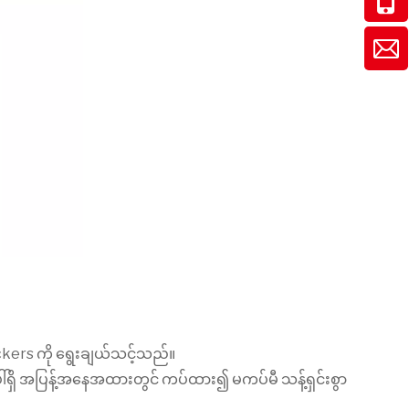
kers ကို ရွေးချယ်သင့်သည်။
်ရှိ အပြန့်အနေအထားတွင် ကပ်ထား၍ မကပ်မီ သန့်ရှင်းစွာ