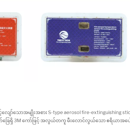
ျော်သောအမျိုးအစား S-type aerosol fire-extinguishing stic
ောက်ခြေရှိ 3M ကော်ဖြင့် အလွယ်တကူ မီးလောင်လွယ်သော ဧရိယာအပေါ