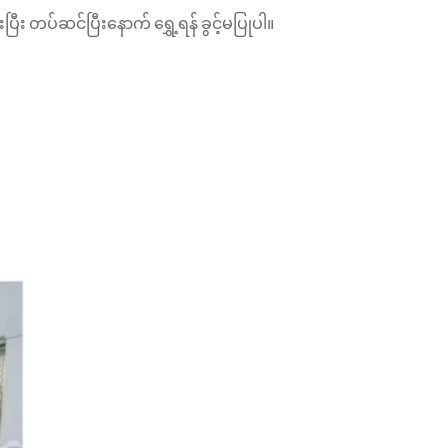
ီး တပ်ဆင်ပြီးနောက် ရွှေ့ရန် ခွင့်မပြုပါ။