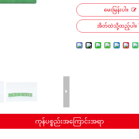
မေးမြန်းပါ။
အိတ်ထဲသို့ထည့်ပါ။
ကုန်ပစ္စည်းအကြောင်းအရာ