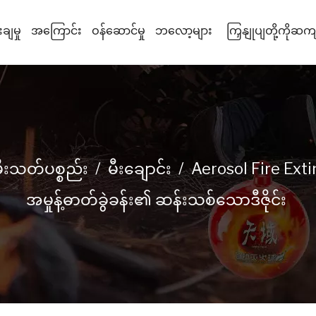
ချမှု
အကြောင်း
ဝန်ဆောင်မှု
ဘလော့များ
ကြှနျုပျတို့ကိုဆ
မီးသတ်ပစ္စည်း
/
မီးချောင်း
/
Aerosol Fire Exti
အမှုန့်ဓာတ်ခွဲခန်း၏ ဆန်းသစ်သောဒီဇိုင်း