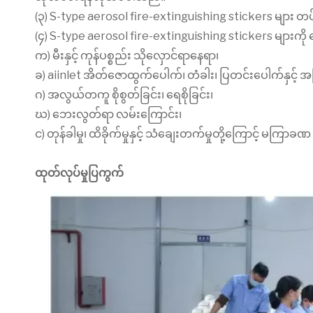
(၃) S-type aerosol fire-extinguishing stickers များ တပ်ဆင
(၄) S-type aerosol fire-extinguishing stickers များက
က) မီးနှင့် ကုန်ပစ္စည်း သိုလှောင်ရာနေရာ၊
ခ) aiinlet အိတ်ဇောထွက်ပေါက်၊ တံခါး၊ ပြတင်းပေါက်နှင့် 
ဂ) အလွယ်တကူ စိုစွတ်ခြင်း၊ ရေစိုခြင်း၊
ဃ) ဘေးလွတ်ရာ လမ်းကြောင်း၊
င) တုန်ခါမှု၊ ထိခိုက်မှုနှင့် သံချေးတက်မှုတို့ကြောင့် မက
ထုတ်လုပ်မှုပြကွက်