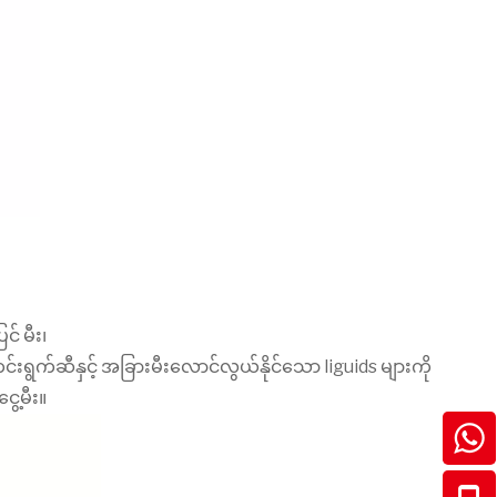
င် မီး၊
်းရွက်ဆီနှင့် အခြားမီးလောင်လွယ်နိုင်သော liguids များကို
ေ့မီး။