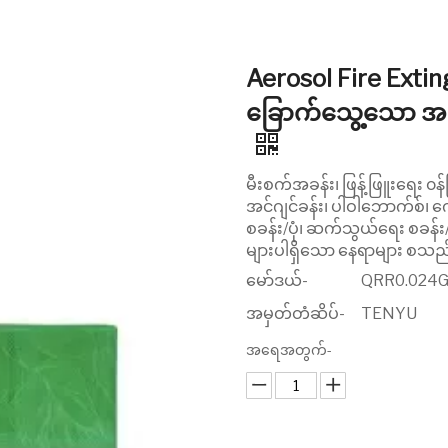
Aerosol Fire Exting
ခြောက်သွေ့သော အမှု
မီးစက်အခန်း၊ ဖြန့်ဖြူးရေး ၀န်
အင်ဂျင်ခန်း၊ ပါဝါဘောက်စ်၊ 
စခန်း/ပုံ၊ ဆက်သွယ်ရေး စခန
များပါရှိသော နေရာများ စသည
မော်ဒယ်-
QRR0.024
အမှတ်တံဆိပ်-
TENYU
အရေအတွက်-