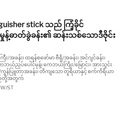
uisher stick သည် ကြံ့ခိုင်
န့်ဓာတ်ခွဲခန်း၏ ဆန်းသစ်သောဒီဇိုင်း
ကြီး/အခန်း၊ ထရန်စဖော်မာ ဗီရို/အခန်း၊ အင်ဂျင်ခန်း၊
ကေဘယ်ညှပ်ပေါင်မုန့်၊ ကေဘယ်ကြိုး/မြောင်း၊ အားသွင်း
်း/ကွန်ပြူတာအခန်း၊ တိကျသော တူရိယာနှင့် စက်ကိရိယာ
်တို့အတွက်
GW/ST