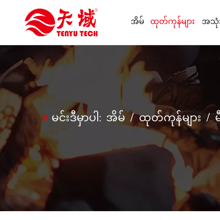
အိမ်
ထုတ်ကုန်များ
အသုံး
မင်းဒီမှာပါ:
အိမ်
/
ထုတ်ကုန်များ
/