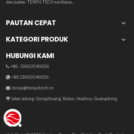
dan jualan. TENYU TECH sentiasa...
PAUTAN CEPAT
KATEGORI PRODUK
HUBUNGI KAMI
+86- 13660546656

+86 13660546656

tenyu@tenyutech.cn

Jalan Julong, Gongzhuang, Boluo, Huizhou, Guangdong.
