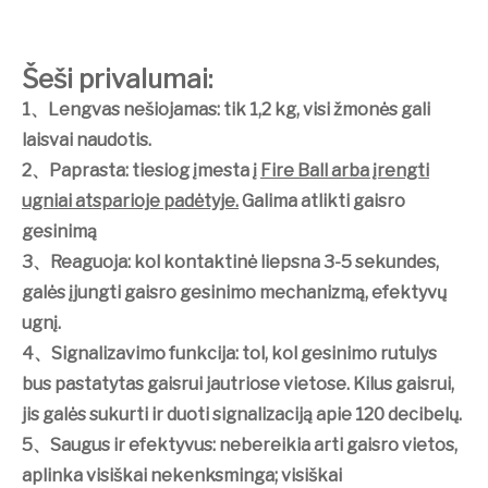
Šeši privalumai:
1
、
Lengvas nešiojamas: tik 1,2 kg, visi žmonės gali
laisvai naudotis.
2
、
Paprasta: tiesiog įmesta į
Fire Ball arba įrengti
ugniai atsparioje padėtyje.
Galima atlikti gaisro
gesinimą
3
、
Reaguoja: kol kontaktinė liepsna 3-5 sekundes,
galės įjungti gaisro gesinimo mechanizmą, efektyvų
ugnį.
4
、
Signalizavimo funkcija: tol, kol gesinimo rutulys
bus pastatytas gaisrui jautriose vietose. Kilus gaisrui,
jis galės sukurti ir duoti signalizaciją apie 120 decibelų.
5
、
Saugus ir efektyvus: nebereikia arti gaisro vietos,
aplinka visiškai nekenksminga; visiškai