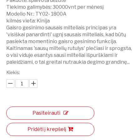
Pakuotė:
spalvota dėžutė
Tiekimo galimybės:
30000vnt per mėnesį
Modelio Nr.:
TY02- 1800A
kilmės vieta:
Kinija
Gaisro gesinimo sausais milteliais principas yra
'visiškai panardinti' ugnį sausais milteliais, kad būtų
pasiekta momentinio gaisro gesinimo funkcija.
Kaitinamas 'sausų miltelių rutulys' plečiasi ir sprogsta,
o visi viduje esantys sausi milteliai išpurškiami ir
paleidžiami, o tai greitai nutraukia degimo grandinę...
Kiekis:
Pasiteirauti
Pridėti į krepšelį