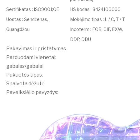
Sertifikatas
:
ISO9001;CE
HS kodas
:
8424100090
Uostas
:
Šendženas,
Mokėjimo tipas
:
L / C, T / T
Guangdžou
Incoterm
:
FOB, CIF, EXW,
DDP, DDU
Pakavimas ir pristatymas
Parduodami vienetai:
gabalas/gabalai
Pakuotės tipas:
Spalvota dėžutė
Paveikslėlio pavyzdys: