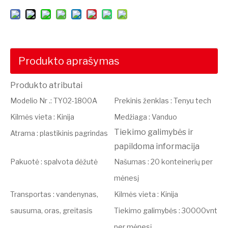
Produkto aprašymas
Produkto atributai
Modelio Nr
.:
TY02-1800A
Prekinis ženklas
:
Tenyu tech
Kilmės vieta
:
Kinija
Medžiaga
:
Vanduo
Tiekimo galimybės ir
Atrama
:
plastikinis pagrindas
papildoma informacija
Pakuotė
:
spalvota dėžutė
Našumas
:
20 konteinerių per
mėnesį
Transportas
:
vandenynas,
Kilmės vieta
:
Kinija
sausuma, oras, greitasis
Tiekimo galimybės
:
30000vnt
per mėnesį