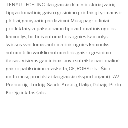
TENYU TECH. INC. daugiausia dėmesio skiria įvairių
tipų automatinių gaisro gesinimo prietaisų tyrimams ir
plėtrai, gamybai ir pardavimui. Mūsų pagrindiniai
produktai yra: pakabinamo tipo automatinis ugnies
kamuolys, buitinis automatinis ugnies kamuolys,
šviesos svaidomas automatinis ugnies kamuolys,
automobilio variklio automatinis gaisro gesinimo
įtaisas. Visiems gaminiams buvo suteikta nacionalinė
gaisro patikrinimo ataskaita, CE, ROHS ir kt. Šiuo
metu mūsų produktai daugiausia eksportuojami į JAV,
Prancūziją, Turkiją, Saudo Arabiją, Italiją, Dubajų, Pietų
Korėją ir kitas šalis.