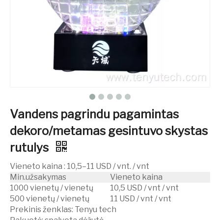
Vandens pagrindu pagamintas
dekoro/metamas gesintuvo skystas
rutulys
Vieneto kaina
:
10,5–11 USD / vnt. / vnt
Min.užsakymas
Vieneto kaina
1000 vienetų / vienetų
10,5 USD / vnt / vnt
500 vienetų / vienetų
11 USD / vnt / vnt
Prekinis ženklas:
Tenyu tech