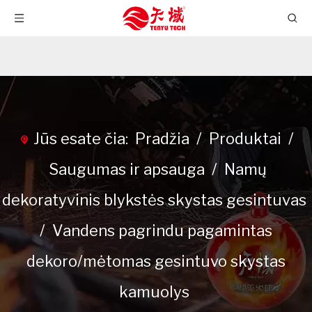
Jūs esate čia:
Pradžia
/
Produktai
/
Saugumas ir apsauga
/
Namų
dekoratyvinis blykstės skystas gesintuvas
/
Vandens pagrindu pagamintas
dekoro/mėtomas gesintuvo skystas
kamuolys