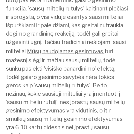
būtų pasiekta momentinio gaisro gesinimo
funkcija. 'sausų miltelių rutulys' kaitinant plečiasi
ir sprogsta, o visi viduje esantys sausi milteliai
išpurškiami ir paleidžiami, kas greitai nutraukia
degimo grandininę reakciją, todėl gali greitai
užgesinti ugnį. Tačiau tradiciniai nešiojami sausi
milteliai
Mūsų naudojamas gesintuvas
turi
mažesnį slėgį ir mažiau sausų miltelių, todėl
sunku pasiekti 'visiško panardinimo' efektą,
todėl gaisro gesinimo savybės nėra tokios
geros kaip 'sausų miltelių rutulys'. Be to,
nežinau, kokie sausieji milteliai yra įmontuoti į
'sausų miltelių rutulį', nes įprastų sausų miltelių
gesinimo efektyvumas yra vidutinis, o itin
smulkių sausų miltelių gesinimo efektyvumas
yra 6-10 kartų didesnis nei įprastų sausų