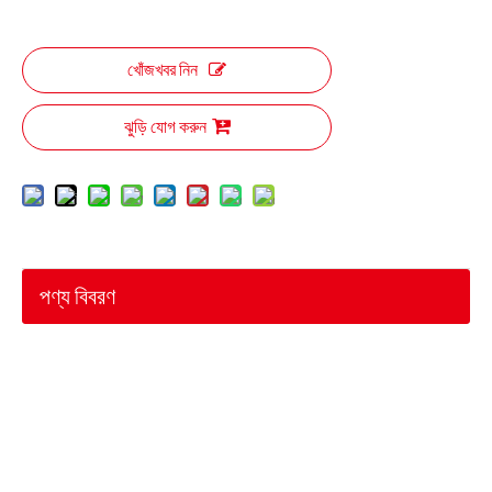
খোঁজখবর নিন
ঝুড়ি যোগ করুন
পণ্য বিবরণ